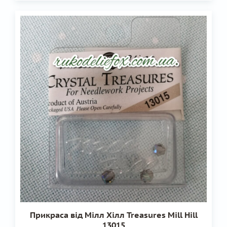
Прикраса від Мілл Хілл Treasures Mill Hill
13015