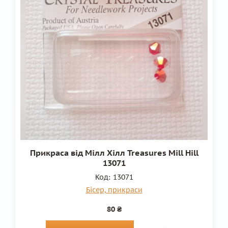
Прикраса від Мілл Хілл Treasures Mill Hill
13071
Код:
13071
Бісер, прикраси
80 ₴