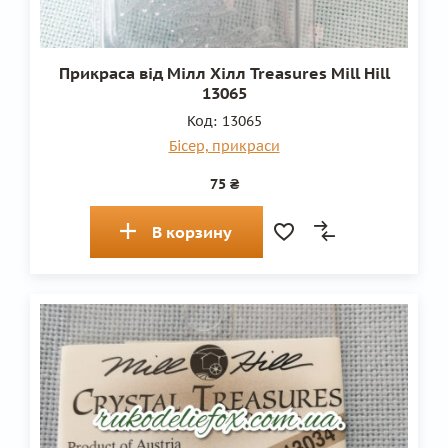
Прикраса від Мілл Хілл Treasures Mill Hill
13065
Код:
13065
Бісер, прикраси
75 ₴
В корзину