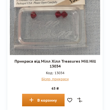
Прикраса від Мілл Хілл Treasures Mill Hill
13034
Код:
13034
Бісер, прикраси
63 ₴
В корзину