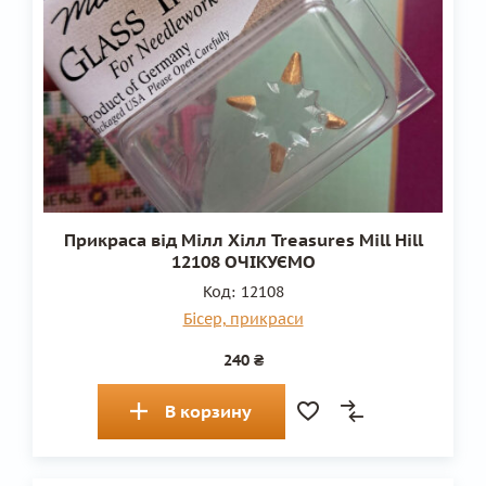
Прикраса від Мілл Хілл Treasures Mill Hill
12108 ОЧІКУЄМО
Код:
12108
Бісер, прикраси
240 ₴
В корзину