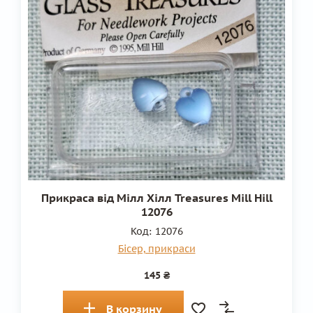
Прикраса від Мілл Хілл Treasures Mill Hill
12076
Код:
12076
Бісер, прикраси
145 ₴
В корзину