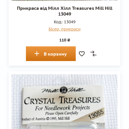
Прикраса від Мілл Хілл Treasures Mill Hill
13049
Код:
13049
Бісер, прикраси
110 ₴
В корзину