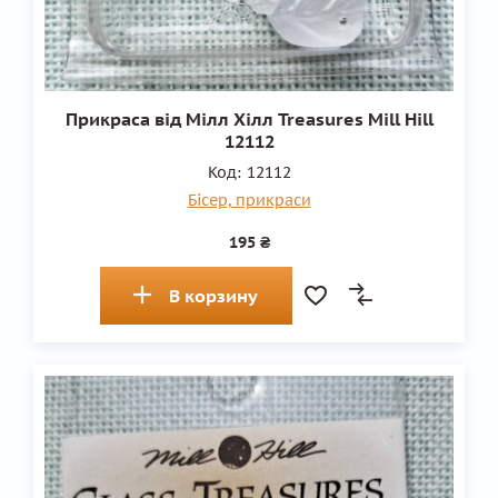
Прикраса від Мілл Хілл Treasures Mill Hill
12112
Код:
12112
Бісер, прикраси
195 ₴
В корзину