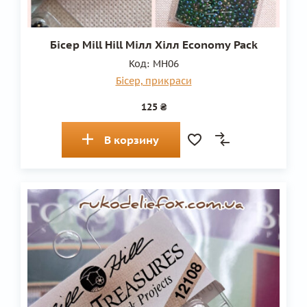
Бісер Mill Hill Мілл Хілл Economy Pack
Код:
MH06
Бісер, прикраси
125 ₴
В корзину