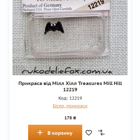
Прикраса від Мілл Хілл Treasures Mill Hill
12219
Код:
12219
Бісер, прикраси
178 ₴
В корзину