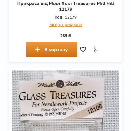
Прикраса від Мілл Хілл Treasures Mill Hill
12179
Код:
12179
Бісер, прикраси
285 ₴
В корзину